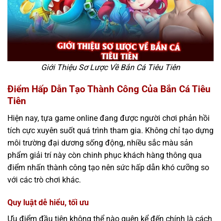
Giới Thiệu Sơ Lược Về Bắn Cá Tiêu Tiên
Điểm Hấp Dẫn Tạo Thành Công Của Bắn Cá Tiêu
Tiên
Hiện nay, tựa game online đang được người chơi phản hồi
tích cực xuyên suốt quá trình tham gia. Không chỉ tạo dựng
môi trường đại dương sống động, nhiều sắc màu sản
phẩm giải trí này còn chinh phục khách hàng thông qua
điểm nhấn thành công tạo nên sức hấp dẫn khó cưỡng so
với các trò chơi khác.
Quy luật dễ hiểu, tối ưu
Ưu điểm đầu tiên không thể nào quên kể đến chính là cách