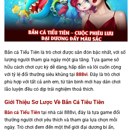
Bắn cá Tiểu Tiên là trò chơi được săn đón bậc nhất, với số
lượng người tham gia ngày một gia tăng. Tựa game sở
hữu cách chơi cực kỳ dễ dàng, hấp dẫn và lôi cuốn cộng
với tỷ lệ đổi thưởng siêu khủng tại
888vi
. Đây là trò chơi
phù hợp với tất cả anh em, từ tân binh mới hay dân chơi
lão luyện đều có dịp trải nghiệm thoả thích.
Giới Thiệu Sơ Lược Về Bắn Cá Tiêu Tiên
Bắn cá Tiểu Tiên
tại nhà cái 888vi, đây là tựa game đổi
thưởng người chơi yêu thích và tham gia lựa chọn mỗi
ngày. Trò chơi đem đến một thế giới đại dương bí ẩn,