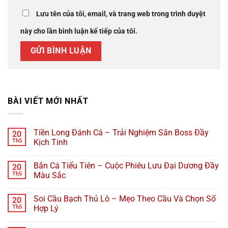
Lưu tên của tôi, email, và trang web trong trình duyệt
này cho lần bình luận kế tiếp của tôi.
BÀI VIẾT MỚI NHẤT
Tiền Long Đánh Cá – Trải Nghiệm Săn Boss Đầy
20
Th5
Kịch Tính
Bắn Cá Tiểu Tiên – Cuộc Phiêu Lưu Đại Dương Đầy
20
Th5
Màu Sắc
Soi Cầu Bạch Thủ Lô – Mẹo Theo Cầu Và Chọn Số
20
Th5
Hợp Lý