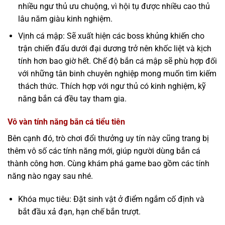
nhiều ngư thủ ưu chuộng, vì hội tụ được nhiều cao thủ
lâu năm giàu kinh nghiệm.
Vịnh cá mập: Sẽ xuất hiện các boss khủng khiến cho
trận chiến đấu dưới đại dương trở nên khốc liệt và kịch
tính hơn bao giờ hết. Chế độ bắn cá mập sẽ phù hợp đối
với những tân binh chuyên nghiệp mong muốn tìm kiếm
thách thức. Thích hợp với ngư thủ có kinh nghiệm, kỹ
năng bắn cá đều tay tham gia.
Vô vàn tính năng bắn cá tiểu tiên
Bên cạnh đó, trò chơi đổi thưởng uy tín này cũng trang bị
thêm vô số các tính năng mới, giúp người dùng bắn cá
thành công hơn. Cùng khám phá game bao gồm các tính
năng nào ngay sau nhé.
Khóa mục tiêu: Đặt sinh vật ở điểm ngắm cố định và
bắt đầu xả đạn, hạn chế bắn trượt.